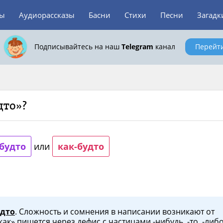
зы
Аудиорассказы
Басни
Стихи
Песни
Загадк
Подписывайтесь на наш
Telegram
канал
Перейт
дто»?
 будто
или
как-будто
удто
. Сложность и сомнения в написании возникают от
ак» пишется через дефис с частицами -нибудь, -то, -либо