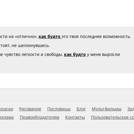
ости на «отлично»,
как будто
это твоя последняя возможность.
стоят, не шелохнувшись.
е чувство легкости и свободы,
как будто
у меня выросли
краски
Рисование
Пословицы
Блог
Мультфильмы
За
еклама
Правообладателям
Контакты
Пользовательское с