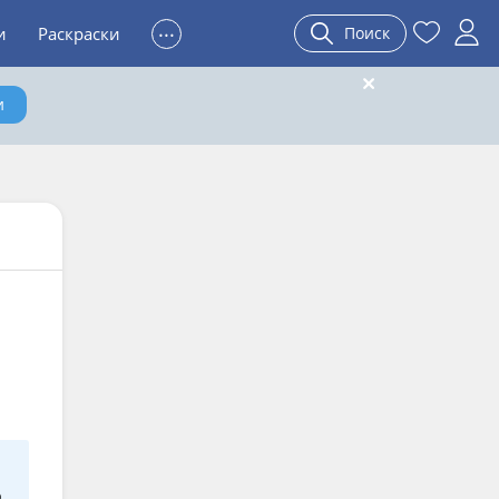
...
и
Раскраски
Поиск
и
.