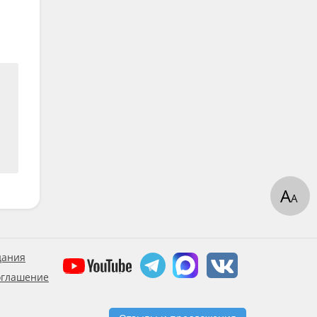
А
А
дания
оглашение