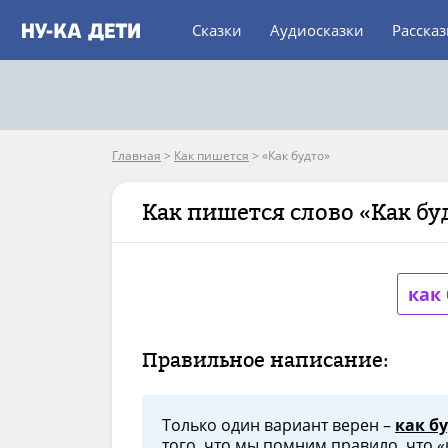
Сказки
Аудиосказки
Расска
Главная
>
Как пишется
>
«Как будто»
Как пишется слово «Как бу
как
Правильное написание:
Только один вариант верен –
как б
того, что мы помним правило, что «к