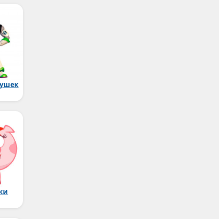
рушек
ки