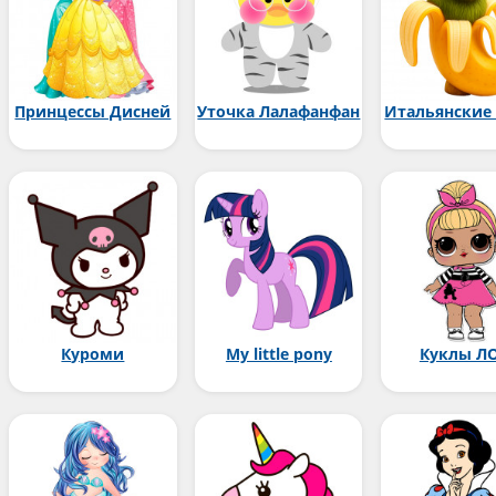
Принцессы Дисней
Уточка Лалафанфан
Итальянские
Куроми
My little pony
Куклы Л