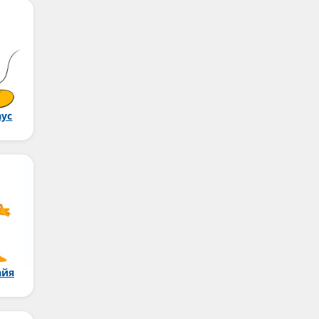
ус
айя