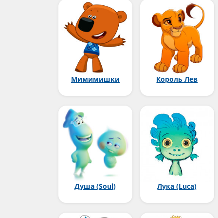
Мимимишки
Король Лев
Душа (Soul)
Лука (Luca)