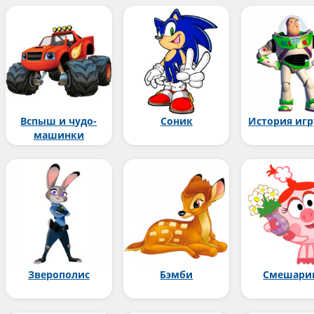
Вспыш и чудо-
Соник
История иг
машинки
Зверополис
Бэмби
Смешари