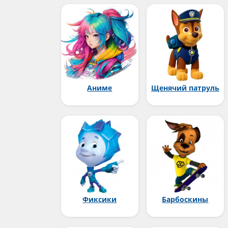
Аниме
Щенячий патруль
Фиксики
Барбоскины