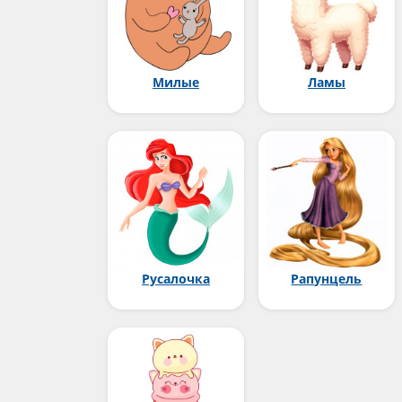
Милые
Ламы
Русалочка
Рапунцель