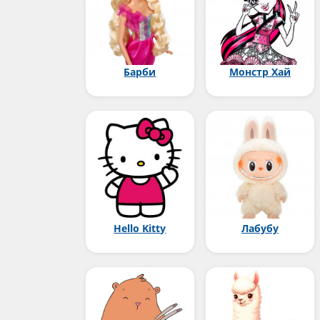
Барби
Монстр Хай
Hello Kitty
Лабубу