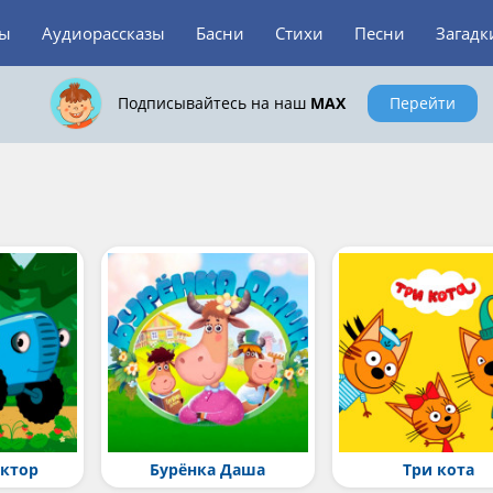
зы
Аудиорассказы
Басни
Стихи
Песни
Загадк
Подписывайтесь на наш
MAX
Перейти
актор
Бурёнка Даша
Три кота