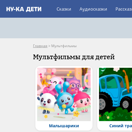
Сказки
Аудиосказки
Расска
Главная
>
Мультфильмы
Мультфильмы для детей
Малышарики
Синий тр