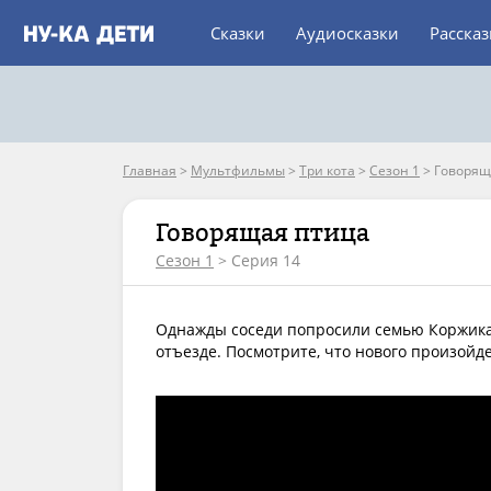
Сказки
Аудиосказки
Расска
Главная
>
Мультфильмы
>
Три кота
>
Сезон 1
>
Говорящ
Говорящая птица
Сезон 1
> Серия 14
Однажды соседи попросили семью Коржика,
отъезде. Посмотрите, что нового произойд