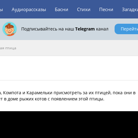
зы
Аудиорассказы
Басни
Стихи
Песни
Загадк
Подписывайтесь на наш
Telegram
канал
Перейт
ая птица
 Компота и Карамельки присмотреть за их птицей, пока они в
ет в доме рыжих котов с появлением этой птицы.