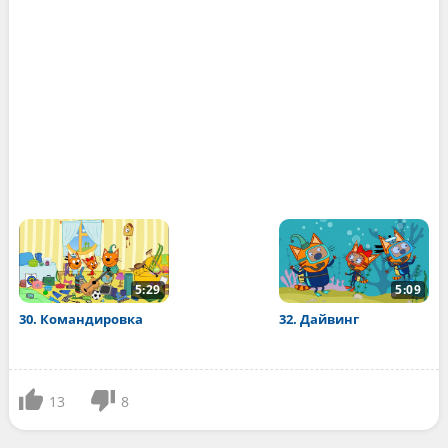
5:29
5:09
30. Командировка
32. Дайвинг
13
8