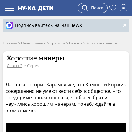
Поиск
Подписывайтесь на наш
MAX
Главная
>
Мультфильмы
>
Три кота
>
Сезон 2
>
Хорошие манеры
Хорошие манеры
Сезон 2
> Серия 1
Лапочка говорит Карамельке, что Компот и Коржик
совершенно не умеют вести себя в обществе. Что
предпримет юная кошечка, чтобы ее братья
научились хорошим манерам, понаблюдайте в
этом сюжете.