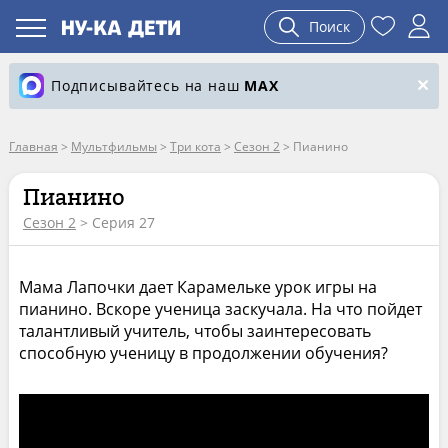
Поиск
Подписывайтесь на наш
MAX
Главная
>
Мультфильмы
>
Три кота
>
Сезон 2
>
Пианино
Пианино
Сезон 2
> Серия 27
Мама Лапочки дает Карамельке урок игры на
пианино. Вскоре ученица заскучала. На что пойдет
талантливый учитель, чтобы заинтересовать
способную ученицу в продолжении обучения?