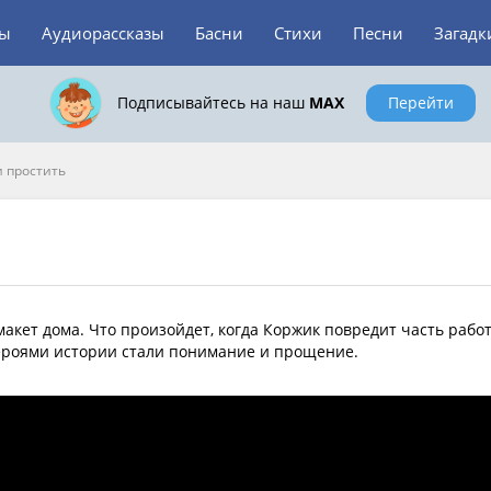
зы
Аудиорассказы
Басни
Стихи
Песни
Загадк
Подписывайтесь на наш
MAX
Перейти
и простить
макет дома. Что произойдет, когда Коржик повредит часть рабо
героями истории стали понимание и прощение.