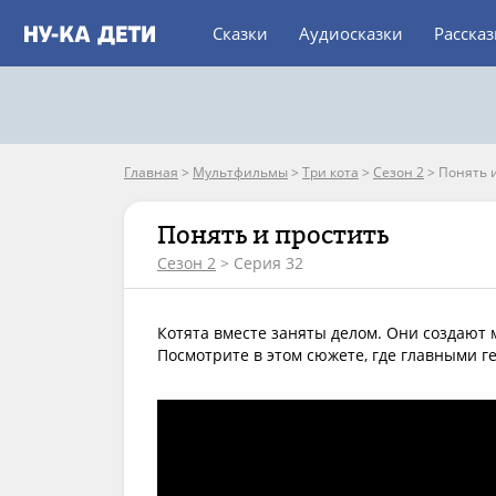
Сказки
Аудиосказки
Расска
Главная
>
Мультфильмы
>
Три кота
>
Сезон 2
>
Понять 
Понять и простить
Сезон 2
> Серия 32
Котята вместе заняты делом. Они создают 
Посмотрите в этом сюжете, где главными 