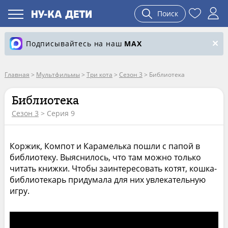
Поиск
Подписывайтесь на наш
MAX
Главная
>
Мультфильмы
>
Три кота
>
Сезон 3
>
Библиотека
Библиотека
Сезон 3
> Серия 9
Коржик, Компот и Карамелька пошли с папой в
библиотеку. Выяснилось, что там можно только
читать книжки. Чтобы заинтересовать котят, кошка-
библиотекарь придумала для них увлекательную
игру.