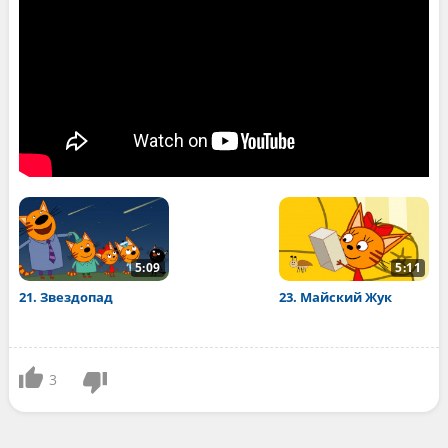
5:09
5:11
21. Звездопад
23. Майский Жук
3