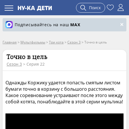
Поиск
Подписывайтесь на наш
MAX
Главная
>
Мультфильмы
>
Три кота
>
Сезон 3
>
Точно в цель
Точно в цель
Сезон 3
> Серия 22
Однажды Коржику удается попасть смятым листом
бумаги точно в корзину с большого расстояния.
Какое соревнование устраивают после этого между
собой котята, понаблюдайте в этой серии мультика!