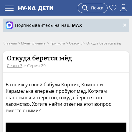
Поиск
Подписывайтесь на наш
MAX
Главная
>
Мультфильмы
>
Три кота
>
Сезон 3
>
Откуда берется мёд
Откуда берется мёд
Сезон 3
> Серия 29
В гостях у своей бабули Коржик, Компот и
Карамелька впервые пробуют мед. Котятам
становится интересно, откуда берется это
лакомство. Хотите найти ответ на этот вопрос
вместе с ними?