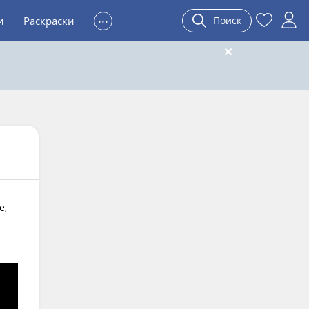
...
и
Раскраски
Поиск
е,