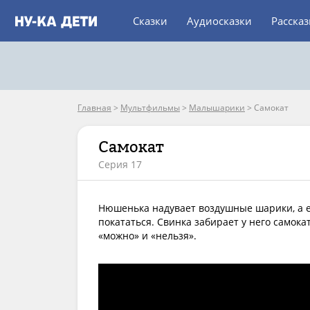
Сказки
Аудиосказки
Расска
Главная
>
Мультфильмы
>
Малышарики
>
Самокат
Самокат
Серия 17
Нюшенька надувает воздушные шарики, а е
покататься. Свинка забирает у него самока
«можно» и «нельзя».