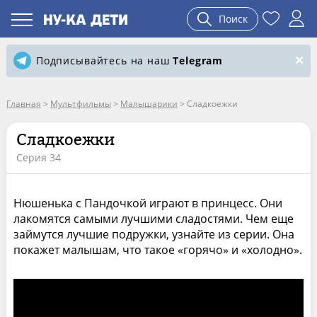
Поиск
Подписывайтесь на наш
Telegram
Главная
>
Мультфильмы
>
Малышарики
>
Сладкоежки
Сладкоежки
Серия 34
Нюшенька с Пандочкой играют в принцесс. Они
лакомятся самыми лучшими сладостями. Чем еще
займутся лучшие подружки, узнайте из серии. Она
покажет малышам, что такое «горячо» и «холодно».