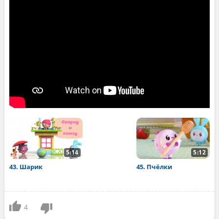
5:14
5:12
43. Шарик
45. Пчёлки
4