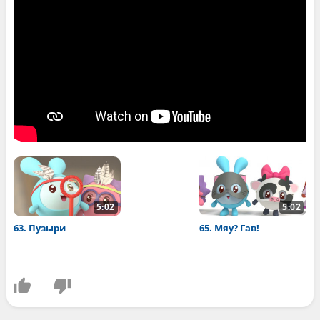
5:02
5:02
63. Пузыри
65. Мяу? Гав!