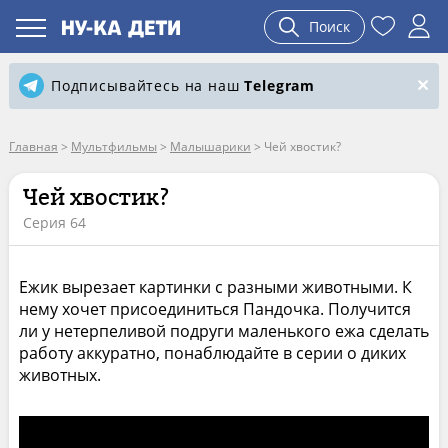
Поиск
Подписывайтесь на наш
Telegram
Главная
>
Мультфильмы
>
Малышарики
>
Чей хвостик?
Чей хвостик?
Серия 64
Ежик вырезает картинки с разными животными. К
нему хочет присоединиться Пандочка. Получится
ли у нетерпеливой подруги маленького ежа сделать
работу аккуратно, понаблюдайте в серии о диких
животных.