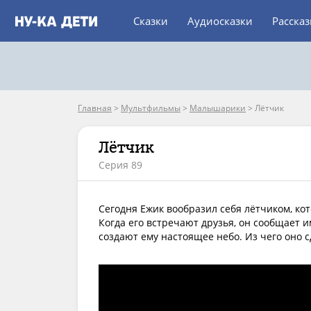
Сказки
Аудиосказки
Расска
Главная
>
Мультфильмы
>
Малышарики
>
Лётчик
Лётчик
Серия 89
Сегодня Ежик вообразил себя лётчиком, ко
Когда его встречают друзья, он сообщает 
создают ему настоящее небо. Из чего оно 