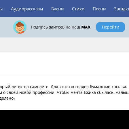
зы
Аудиорассказы
Басни
Стихи
Песни
Загадк
Подписывайтесь на наш
MAX
Перейти
торый летит на самолете. Для этого он надел бумажные крылья.
им о своей новой профессии. Чтобы мечта Ежика сбылась, малы
сделано?