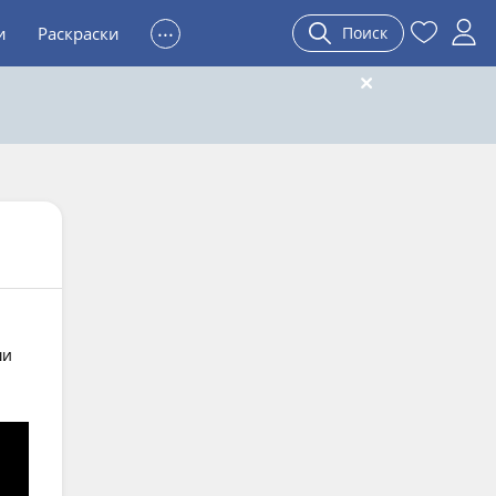
...
и
Раскраски
Поиск
ши