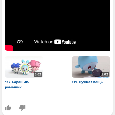
5:02
5:02
117. Барашик-
119. Нужная вещь
ромашик