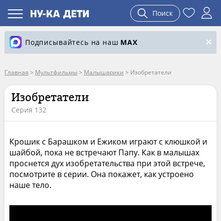
Поиск
Подписывайтесь на наш
MAX
Главная
>
Мультфильмы
>
Малышарики
>
Изобретатели
Изобретатели
Серия 132
Крошик с Барашком и Ежиком играют с клюшкой и
шайбой, пока не встречают Папу. Как в малышах
проснется дух изобретательства при этой встрече,
посмотрите в серии. Она покажет, как устроено
наше тело.