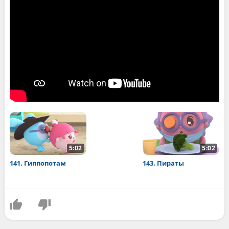
5:02
5:02
141. Гиппопотам
143. Пираты