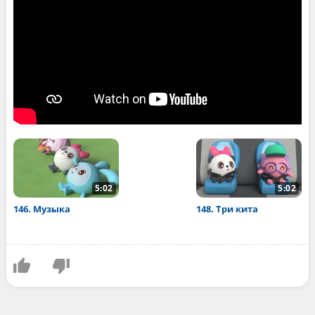
5:02
5:02
146. Музыка
148. Три кита