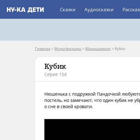
Сказки
Аудиосказки
Расска
Главная
>
Мультфильмы
>
Малышарики
>
Кубик
Кубик
Серия 154
Нюшенька с подружкой Пандочкой любуютс
постель, но замечают, что один кубик не уб
о сне в своей кровати.