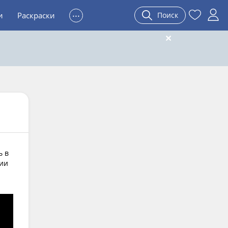
...
и
Раскраски
Поиск
ь в
рии