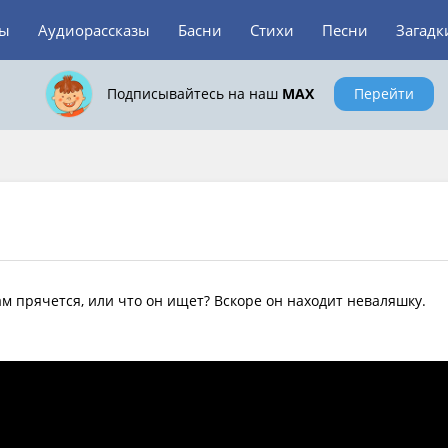
зы
Аудиорассказы
Басни
Стихи
Песни
Загадк
Подписывайтесь на наш
MAX
Перейти
ам прячется, или что он ищет? Вскоре он находит неваляшку.