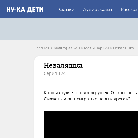
Сказки
Аудиосказки
Расска
Главная
>
Мультфильмы
>
Малышарики
>
Неваляшка
Неваляшка
Серия 174
Крошик гуляет среди игрушек. От кого он т
Сможет ли он поиграть с новым другом?