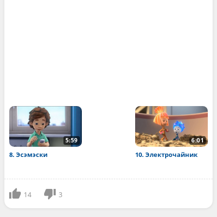
5:59
6:01
8. Эсэмэски
10. Электрочайник
14
3