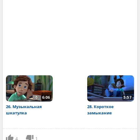
6:06
5:57
26. Музыкальная
28. Короткое
шкатулка
замыкание
4
1