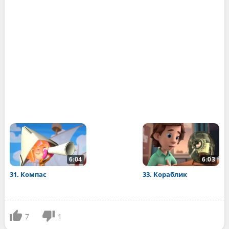
6:04
6:03
31. Компас
33. Кораблик
7
1