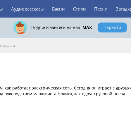
зы
Аудиорассказы
Басни
Стихи
Песни
Загадк
Подписывайтесь на наш
MAX
Перейти
я дорога
 как работает электрическая сеть. Сегодня он играет с друзья
д руководством машиниста Нолика, как вдруг грузовой поезд