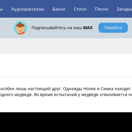
зы
Аудиорассказы
Басни
Стихи
Песни
Загадк
Подписывайтесь на наш
MAX
Перейти
способен лишь настоящий друг. Однажды Нолик и Симка находят
дного медведя. Во время испытаний у медведя отваливается но