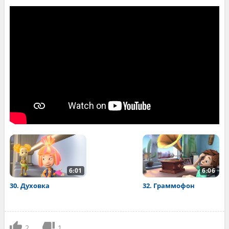
6:01
6:06
30. Духовка
32. Граммофон
2
1