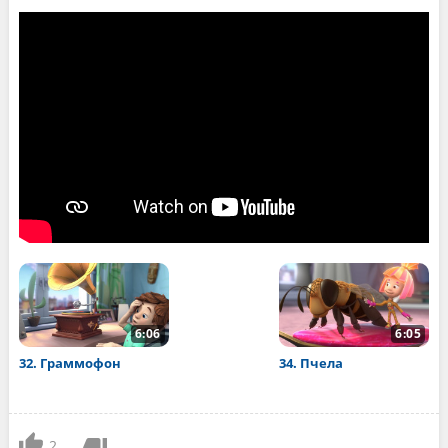
6:06
6:05
32. Граммофон
34. Пчела
2