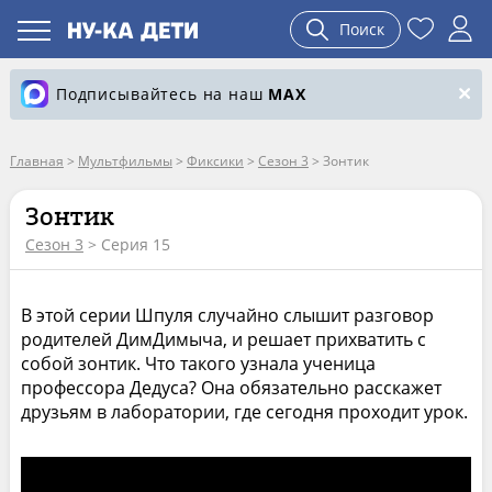
Поиск
Подписывайтесь на наш
MAX
Главная
>
Мультфильмы
>
Фиксики
>
Сезон 3
>
Зонтик
Зонтик
Сезон 3
> Серия 15
В этой серии Шпуля случайно слышит разговор
родителей ДимДимыча, и решает прихватить с
собой зонтик. Что такого узнала ученица
профессора Дедуса? Она обязательно расскажет
друзьям в лаборатории, где сегодня проходит урок.