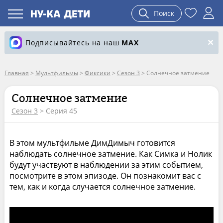
Поиск
Подписывайтесь на наш
MAX
Главная
>
Мультфильмы
>
Фиксики
>
Сезон 3
>
Солнечное затмение
Солнечное затмение
Сезон 3
> Серия 45
В этом мультфильме ДимДимыч готовится
наблюдать солнечное затмение. Как Симка и Нолик
будут участвуют в наблюдении за этим событием,
посмотрите в этом эпизоде. Он познакомит вас с
тем, как и когда случается солнечное затмение.