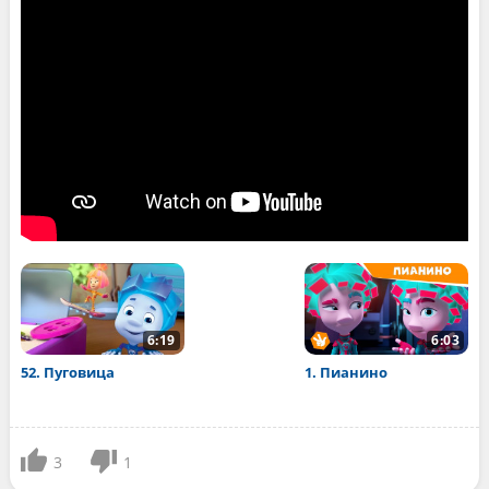
6:19
6:03
52. Пуговица
1. Пианино
3
1