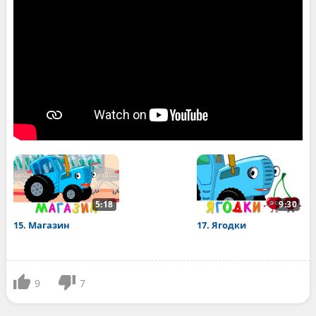
5:18
9:30
15. Магазин
17. Ягодки
9
7