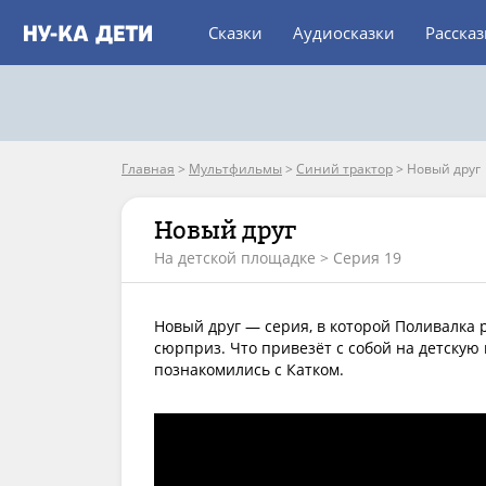
Сказки
Аудиосказки
Расска
Главная
>
Мультфильмы
>
Синий трактор
>
Новый друг
Новый друг
На детской площадке > Серия 19
Новый друг — серия, в которой Поливалка 
сюрприз. Что привезёт с собой на детскую 
познакомились с Катком.