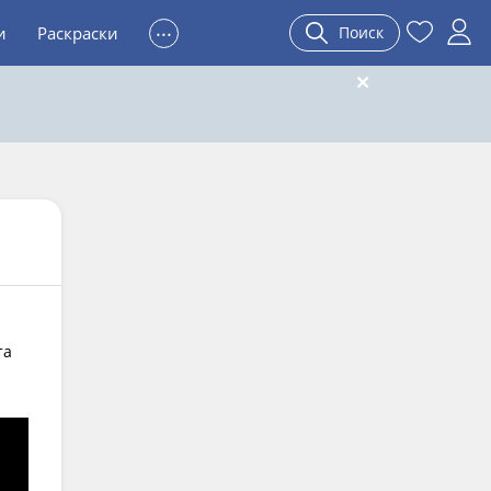
...
и
Раскраски
Поиск
та