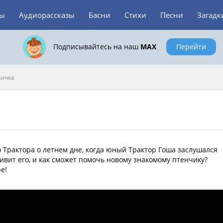
зы
Аудиорассказы
Басни
Стихи
Песни
Загадк
Подписывайтесь на наш
MAX
Перейти
тичка
о Трактора о летнем дне, когда юный Трактор Гоша заслушался
дивит его, и как сможет помочь новому знакомому птенчику?
е!