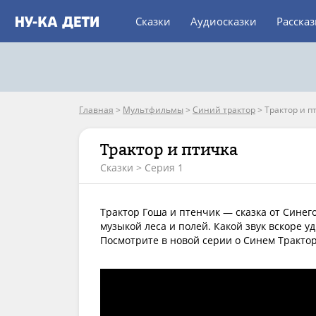
Сказки
Аудиосказки
Расска
Главная
>
Мультфильмы
>
Синий трактор
>
Трактор и п
Трактор и птичка
Сказки > Серия 1
Трактор Гоша и птенчик — сказка от Синег
музыкой леса и полей. Какой звук вскоре у
Посмотрите в новой серии о Синем Трактор