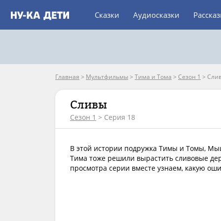
Сказки
Аудиосказки
Расска
Главная
>
Мультфильмы
>
Тима и Тома
>
Сезон 1
>
Сли
Сливы
Сезон 1
> Серия 18
В этой истории подружка Тимы и Томы, Мыш
Тима тоже решили вырастить сливовые дере
просмотра серии вместе узнаем, какую ош