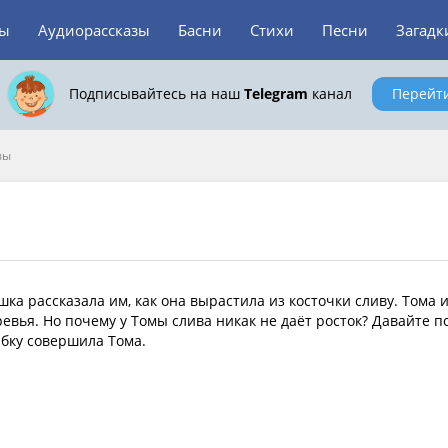
зы
Аудиорассказы
Басни
Стихи
Песни
Загадк
Подписывайтесь на наш
Telegram
канал
Перейт
вы
ка рассказала им, как она вырастила из косточки сливу. Тома 
вья. Но почему у Томы слива никак не даёт росток? Давайте п
ибку совершила Тома.