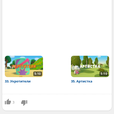
5:10
5:10
33. Укротители
35. Артистка
3