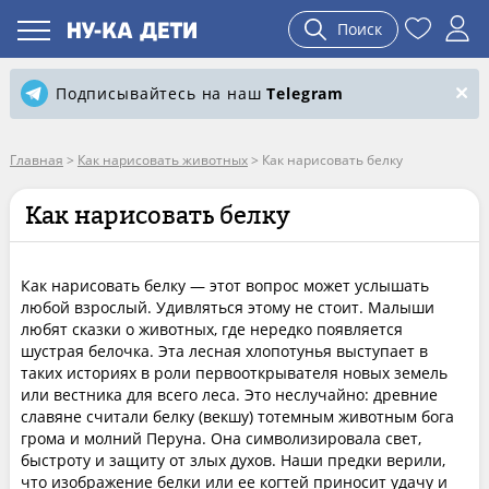
Поиск
Подписывайтесь на наш
Telegram
Главная
>
Как нарисовать животных
>
Как нарисовать белку
Как нарисовать белку
Как нарисовать белку — этот вопрос может услышать
любой взрослый. Удивляться этому не стоит. Малыши
любят сказки о животных, где нередко появляется
шустрая белочка. Эта лесная хлопотунья выступает в
таких историях в роли первооткрывателя новых земель
или вестника для всего леса. Это неслучайно: древние
славяне считали белку (векшу) тотемным животным бога
грома и молний Перуна. Она символизировала свет,
быстроту и защиту от злых духов. Наши предки верили,
что изображение белки или ее когтей приносит удачу и