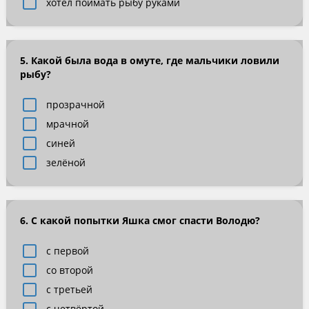
хотел поймать рыбу руками
5. Какой была вода в омуте, где мальчики ловили
рыбу?
прозрачной
мрачной
синей
зелёной
6. С какой попытки Яшка смог спасти Володю?
с первой
со второй
с третьей
с четвёртой