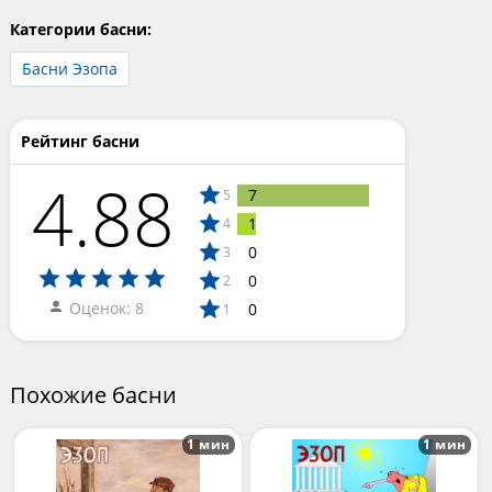
Категории басни:
Басни Эзопа
Рейтинг басни
4.88
7
5
1
4
0
3
0
2
Оценок: 8
0
1
Похожие басни
1 мин
1 мин