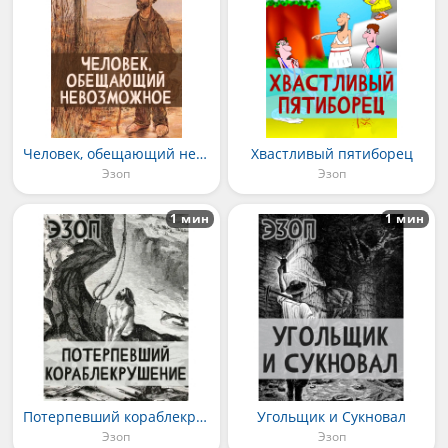
Человек, обещающий невозможное
Хвастливый пятиборец
Эзоп
Эзоп
1 мин
1 мин
Потерпевший кораблекрушение
Угольщик и Сукновал
Эзоп
Эзоп