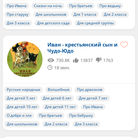
Про Ивана
Сказки на ночь
Про братьев
Про ведьму
Про старуху
Для школьников
Для 1 класса
Для 2 класса
Для 3 класса
Для детского сада
Для средней группы
Иван - крестьянский сын и
Чудо-Юдо
730.8K
13837
1763
18 мин.
Русские народные
Волшебные
Про драконов
Для детей 5 лет
Для детей 6 лет
Для детей 7 лет
Для детей 10 лет
Для детей 11 лет
Про Ивана
О добре и зле
Про братьев
Про бабушку
Для школьников
Для 2 класса
Для 3 класса