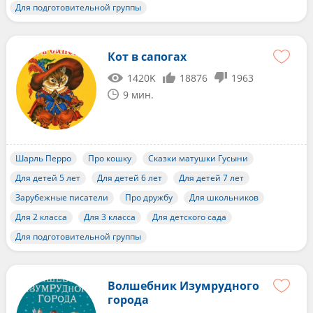
Для подготовительной группы
Кот в сапогах
1420K
18876
1963
9 мин.
Шарль Перро
Про кошку
Сказки матушки Гусыни
Для детей 5 лет
Для детей 6 лет
Для детей 7 лет
Зарубежные писатели
Про дружбу
Для школьников
Для 2 класса
Для 3 класса
Для детского сада
Для подготовительной группы
Волшебник Изумрудного
города