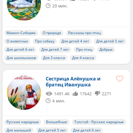
20 мин.
Мамин-Сибиряк
О природе
Рассказы про птиц
О животных
Про собаку
Для детей 4 лет
Для детей 5 лет
Для детей 6 лет
Для детей 7 лет
Про птиц
Добрые
Для школьников
Для 3 класса
Для 4 класса
Сестрица Алёнушка и
братец Иванушка
1491.4K
17642
2271
4 мин.
Русские народные
Волшебные
Толстой - Русские народные
Для малышей
Для детей 5 лет
Для детей 6 лет