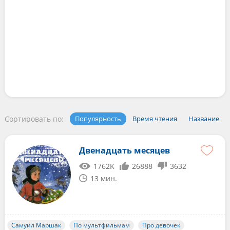
Сортировать по:
Популярность
Время чтения
Название
Двенадцать месяцев
1762K
26888
3632
13 мин.
Самуил Маршак
По мультфильмам
Про девочек