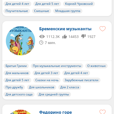
Для детей 4 лет
Для детей 5 лет
Корней Чуковский
Поучительные
Смешные
Младшая группа
Бременские музыканты
1112.3K
14453
1927
7 мин.
Братья Гримм
Про музыкальные инструменты
О животных
Для мальчиков
Для детей 3 лет
Для детей 4 лет
Для детей 5 лет
Сказки на ночь
Зарубежные писатели
Про дружбу
Для школьников
Для 2 класса
Для детского сада
Для средней группы
Федорино горе