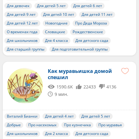
Для девочек
Для детей 5 лет
Для детей 6 лет
Для детей 9 лет
Для детей 10 лет
Для детей 11 лет
Для детей 12 лет
Новогодние
Про Деда Мороза
О временах года
Словацкие
Рождественские
Для школьников
Для 4 класса
Для детского сада
Для старшей группы
Для подготовительной группы
Как муравьишка домой
спешил
1590.6K
22433
4136
9 мин.
Виталий Бианки
Для детей 4 лет
Для детей 5 лет
Добрые
Про насекомых
Про кузнечика
Про муравья
Для школьников
Для 2 класса
Для детского сада