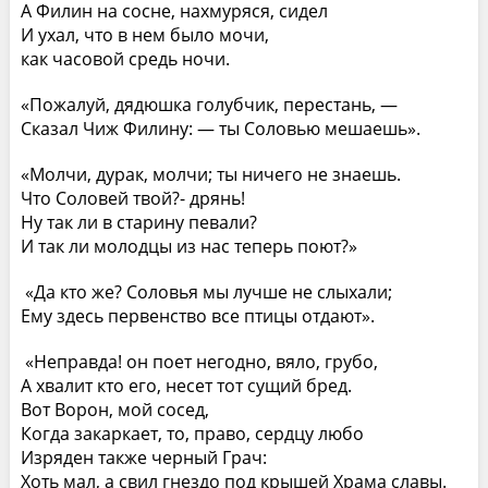
А Филин на сосне, нахмуряся, сидел
И ухал, что в нем было мочи,
как часовой средь ночи.
«Пожалуй, дядюшка голубчик, перестань, —
Сказал Чиж Филину: — ты Соловью мешаешь».
«Молчи, дурак, молчи; ты ничего не знаешь.
Что Соловей твой?- дрянь!
Ну так ли в старину певали?
И так ли молодцы из нас теперь поют?»
«Да кто же? Соловья мы лучше не слыхали;
Ему здесь первенство все птицы отдают».
«Неправда! он поет негодно, вяло, грубо,
А хвалит кто его, несет тот сущий бред.
Вот Ворон, мой сосед,
Когда закаркает, то, право, сердцу любо
Изряден также черный Грач:
Хоть мал, а свил гнездо под крышей Храма славы.