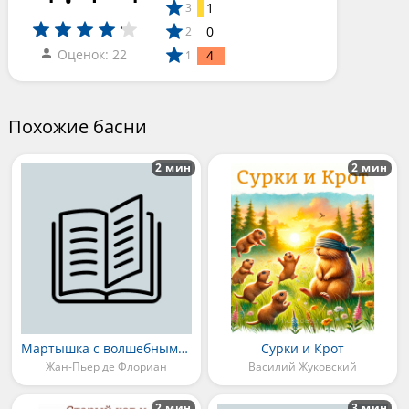
1
3
0
2
Оценок: 22
4
1
Похожие басни
2 мин
2 мин
Мартышка с волшебным фонарем
Сурки и Крот
Жан-Пьер де Флориан
Василий Жуковский
2 мин
3 мин