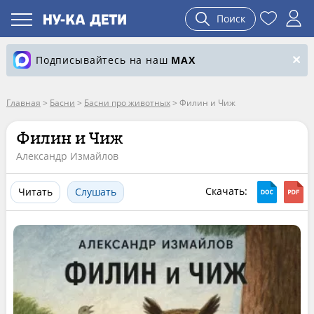
Поиск
Подписывайтесь на наш
MAX
Главная
>
Басни
>
Басни про животных
>
Филин и Чиж
Филин и Чиж
Александр Измайлов
Скачать:
Читать
Слушать