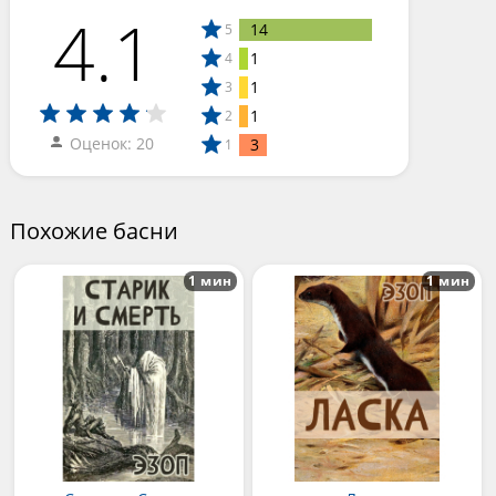
4.1
14
5
1
4
1
3
1
2
Оценок: 20
3
1
Похожие басни
1 мин
1 мин