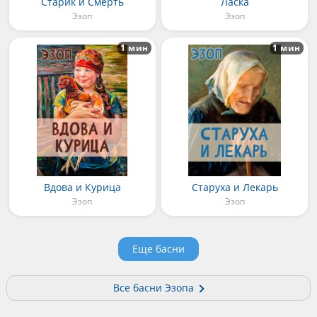
Старик и Смерть
Ласка
Эзоп
Эзоп
1 мин
1 мин
Вдова и Курица
Старуха и Лекарь
Эзоп
Эзоп
Еще басни
Все басни Эзопа