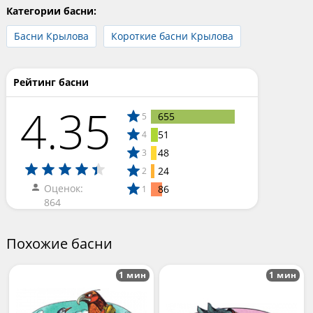
Категории басни:
Басни Крылова
Короткие басни Крылова
Рейтинг басни
4.35
655
5
51
4
48
3
24
2
Оценок:
86
1
864
Похожие басни
1 мин
1 мин