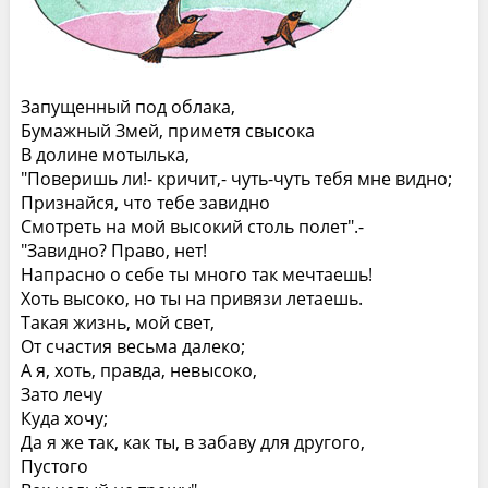
Запущенный под облака,
Бумажный Змей, приметя свысока
В долине мотылька,
"Поверишь ли!- кричит,- чуть-чуть тебя мне видно;
Признайся, что тебе завидно
Смотреть на мой высокий столь полет".-
"Завидно? Право, нет!
Напрасно о себе ты много так мечтаешь!
Хоть высоко, но ты на привязи летаешь.
Такая жизнь, мой свет,
От счастия весьма далеко;
А я, хоть, правда, невысоко,
Зато лечу
Куда хочу;
Да я же так, как ты, в забаву для другого,
Пустого