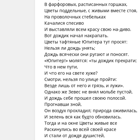
В фарфоровых, расписанных горшках,
Цветы поддельные, с живыми вместе стоя,
На проволочных стебельках
Качалися спесиво
И выставляли всем красу свою на-диво.
Вот дождик начал накрапать.
Цветы тафтяные Юпитера тут просят:
Нельзя ли дождь унять;
Дождь всячески они ругают и поносят.
«Юпитер!» молятся: «ты дождик прекрати;
Что в нем пути,
И что его на свете хуже?
Смотри, нельзя по улице пройти:
Везде лишь от него и грязь, и лужи».
Однако же Зевес не внял мольбе пустой,
И дождь себе прошел своею полосой.
Прогнавши зной,
Он воздух прохладил; природа оживилась,
И зелень вся как будто обновилась.
Тогда и на окне Цветы живые все
Раскинулись во всей своей красе
И стали от дождя душистей,