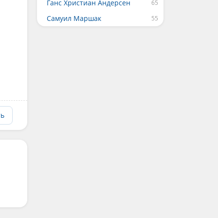
Ганс Христиан Андерсен
Самуил Маршак
ть