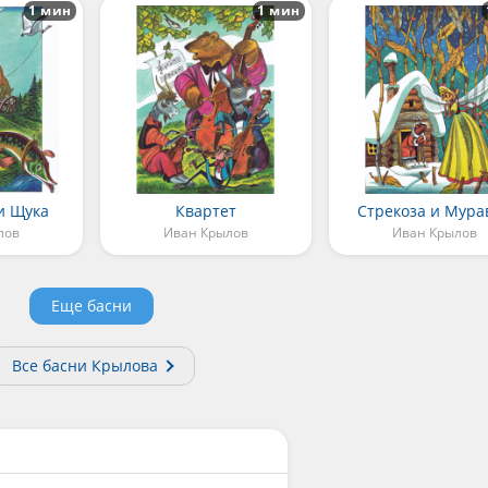
1 мин
1 мин
 и Щука
Квартет
Стрекоза и Мура
лов
Иван Крылов
Иван Крылов
Еще басни
Все басни Крылова