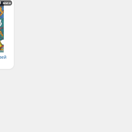
1 мин
вей