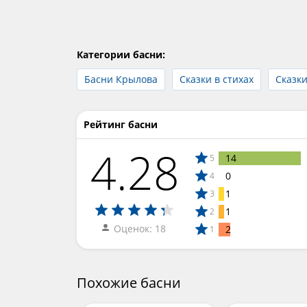
Категории басни:
Басни Крылова
Сказки в стихах
Сказк
Рейтинг басни
4.28
14
5
0
4
1
3
1
2
Оценок: 18
2
1
Похожие басни