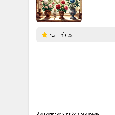
4.3
28
В отворенном окне богатого покоя,