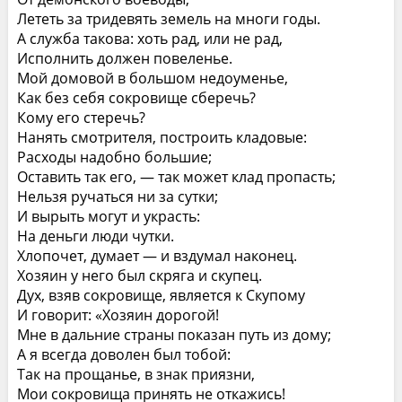
Лететь за тридевять земель на многи годы.
А служба такова: хоть рад, или не рад,
Исполнить должен повеленье.
Мой домовой в большом недоуменье,
Как без себя сокровище сберечь?
Кому его стеречь?
Нанять смотрителя, построить кладовые:
Расходы надобно большие;
Оставить так его, — так может клад пропасть;
Нельзя ручаться ни за сутки;
И вырыть могут и украсть:
На деньги люди чутки.
Хлопочет, думает — и вздумал наконец.
Хозяин у него был скряга и скупец.
Дух, взяв сокровище, является к Скупому
И говорит: «Хозяин дорогой!
Мне в дальние страны показан путь из дому;
А я всегда доволен был тобой:
Так на прощанье, в знак приязни,
Мои сокровища принять не откажись!