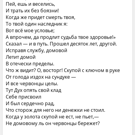
Пей, ешь и веселись,
И трать их без боязни!
Когда же придет смерть твоя,
То твой один наследник я:
Вот всё мое условье;
А впрочем, да продлит судьба твое здоровье!»
Сказал — и в путь. Прошел десяток лет, другой.
Исправя службу, домовой
Летит домой
В отечески пределы.
Что ж видит? О, восторг! Скупой с ключом в руке
От голода издох на сундуке —
И все червонцы целы.
Тут Дух опять свой клад
Себе присвоил
И был сердечно рад,
Что сторож для него ни денежки не стоил.
Когда у золота скупой не ест, не пьет,—
Не домовому ль он червонцы бережет?