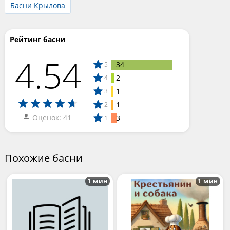
Басни Крылова
Рейтинг басни
4.54
34
5
2
4
1
3
1
2
Оценок: 41
3
1
Похожие басни
1 мин
1 мин