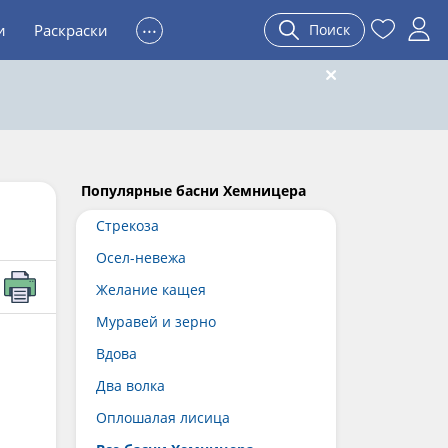
...
и
Раскраски
Поиск
Популярные басни Хемницера
Стрекоза
Осел-невежа
Желание кащея
Муравей и зерно
Вдова
Два волка
Оплошалая лисица