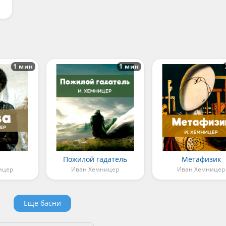
1 мин
1 мин
Пожилой гадатель
Метафизик
ицер
Иван Хемницер
Иван Хемницер
Еще басни