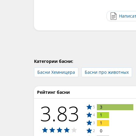
Написа
Категории басни:
Басни Хемницера
Басни про животных
Рейтинг басни
3.83
3
5
1
4
1
3
0
2