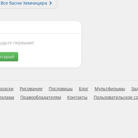
Все басни Хемницера
Будьте первыми!
нтарий
краски
Рисование
Пословицы
Блог
Мультфильмы
За
еклама
Правообладателям
Контакты
Пользовательское с