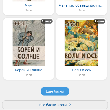
Чиж
Мальчик, объевшийся потрохов
Эзоп
Эзоп
1 мин
1 мин
Борей и Солнце
Волы и ось
Эзоп
Эзоп
Еще басни
Все басни Эзопа