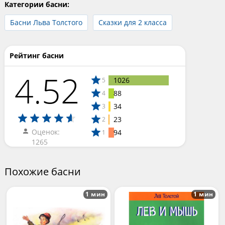
Категории басни:
Басни Льва Толстого
Сказки для 2 класса
Рейтинг басни
4.52
1026
5
88
4
34
3
23
2
Оценок:
94
1
1265
Похожие басни
1 мин
1 мин